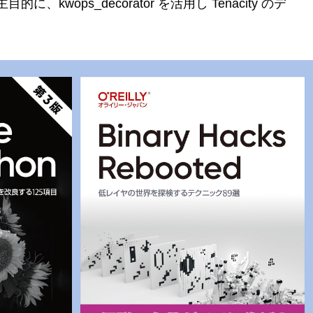
s_decorator を活用し Tenacity のデ