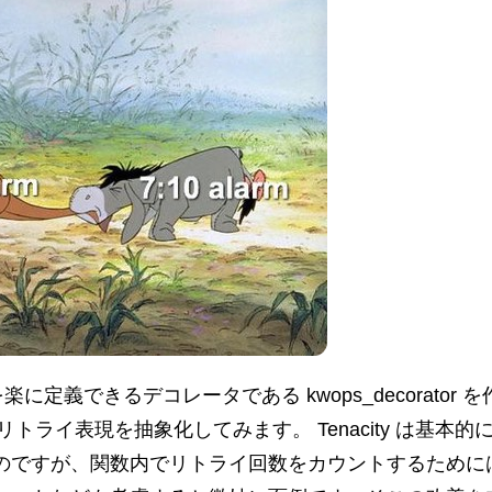
できるデコレータである kwops_decorator を
使うリトライ表現を抽象化してみます。 Tenacity は
のですが、関数内でリトライ回数をカウントするために