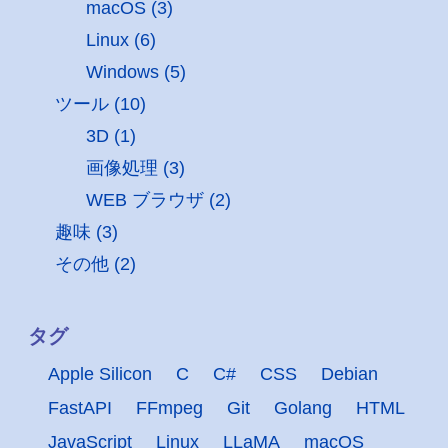
macOS (3)
Linux (6)
Windows (5)
ツール (10)
3D (1)
画像処理 (3)
WEB ブラウザ (2)
趣味 (3)
その他 (2)
タグ
Apple Silicon
C
C#
CSS
Debian
FastAPI
FFmpeg
Git
Golang
HTML
JavaScript
Linux
LLaMA
macOS