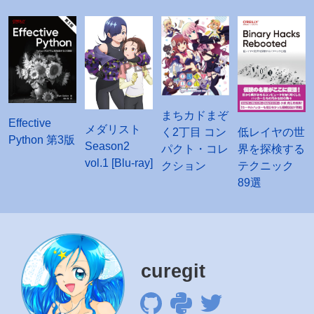
まちカドまぞ
Effective
メダリスト
く2丁目 コン
低レイヤの世
Python 第3版
Season2
パクト・コレ
界を探検する
vol.1 [Blu-ray]
クション
テクニック
89選
curegit