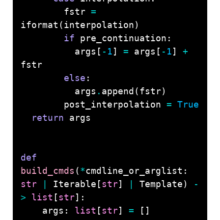
        fstr 
=
if
          args[
-
1
] 
=
 args[
-
1
] 
+
else
          args
.
        post_interpolation 
=
True
return
def
build_cmds
(
*
cmdline_or_arglist: 
str
|
 Iterable[
str
] 
|
 Template) 
-
>
list
[
str
    args: 
list
[
str
] 
=