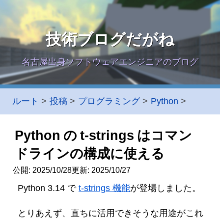
技術ブログだがね
名古屋出身ソフトウェアエンジニアのブログ
ルート
投稿
プログラミング
Python
Python の t-strings はコマン
ドラインの構成に使える
公開:
2025/10/28
更新:
2025/10/27
Python 3.14 で
t-strings 機能
が登場しました。
とりあえず、直ちに活用できそうな用途がこれ