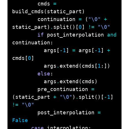
        cmds 
=
        continuation 
=
 (
"
\0
"
+
static_part)
.
split()[
0
] 
!=
"
\0
"
if
 post_interpolation 
and
          args[
-
1
] 
=
 args[
-
1
] 
+
cmds[
0
          args
.
extend(cmds[
1
else
          args
.
        pre_continuation 
=
(static_part 
+
"
\0
"
)
.
split()[
-
1
] 
!=
"
\0
"
        post_interpolation 
=
False
case