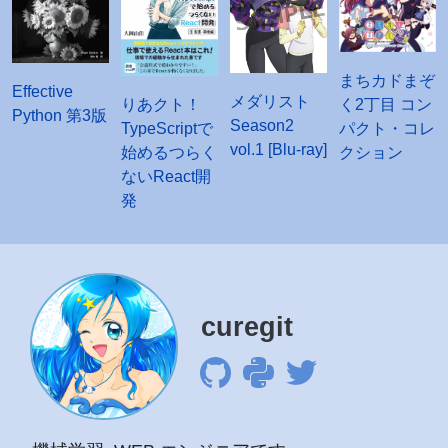
まちカドまぞ
Effective
メダリスト
く2丁目 コン
りあクト！
Python 第3版
Season2
パクト・コレ
TypeScriptで
vol.1 [Blu-ray]
クション
始めるつらく
ないReact開
発
curegit