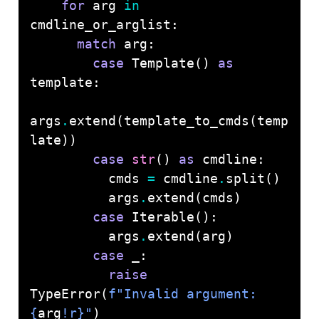
for
 arg 
in
match
case
 Template() 
as
args
.
extend(template_to_cmds(temp
case
str
() 
as
          cmds 
=
 cmdline
.
          args
.
case
          args
.
case
raise
TypeError(
f
"Invalid argument: 
{
arg
!r}
"