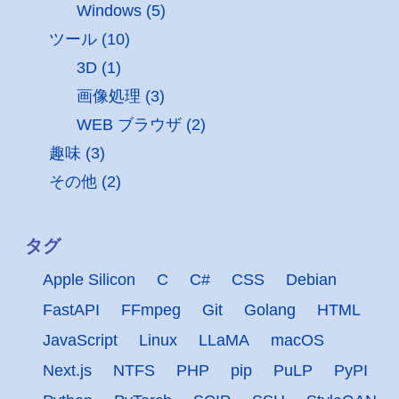
Windows (5)
ツール (10)
3D (1)
画像処理 (3)
WEB ブラウザ (2)
趣味 (3)
その他 (2)
タグ
Apple Silicon
C
C#
CSS
Debian
FastAPI
FFmpeg
Git
Golang
HTML
JavaScript
Linux
LLaMA
macOS
Next.js
NTFS
PHP
pip
PuLP
PyPI