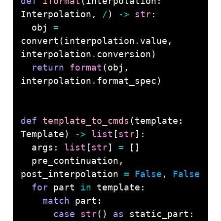
def
iformat
(interpolation: 
Interpolation, 
/
) 
->
str
  obj 
=
convert(interpolation
.
value, 
interpolation
.
return
format
(obj, 
interpolation
.
def
template_to_cmds
(template: 
Template) 
->
list
[
str
  args: 
list
[
str
] 
=
  pre_continuation, 
post_interpolation 
=
False
, 
False
for
 part 
in
match
case
str
() 
as