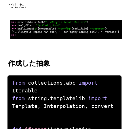
でした。
作成した抽象
from
 collections.abc 
import
from
 string.templatelib 
import