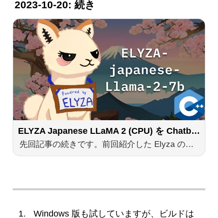
2023-10-20: 続き
ELYZA Japanese LLaMA 2 (CPU) を Chatbot UI から遊ぶ
先回記事の続きです。前回紹介した Elyza の日本語言語モデル ELYZA Japanese LLaMa 2 を Chatbot UI から使えるようにしてみました。 Llama.cpp の Python バインディングである llama-cpp-python は OpenAI 互換の API サーバーを内蔵しているので、ここに Chatbot UI を接続することで、ChatGPT のように WEB から ELYZA Japanese LLaMa 2 を使うことができます1。
Windows 版も試していますが、ビルドは