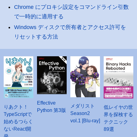
Chrome にプロキシ設定をコマンドライン引数
で一時的に適用する
Windows ディスクで所有者とアクセス許可を
リセットする方法
Effective
メダリスト
りあクト！
低レイヤの世
Python 第3版
Season2
TypeScriptで
界を探検する
vol.1 [Blu-ray]
始めるつらく
テクニック
ないReact開
89選
発