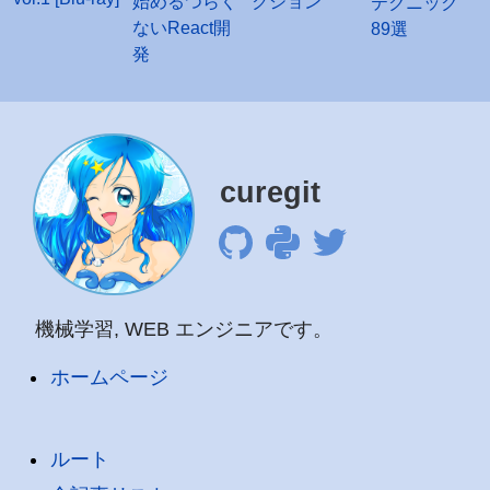
クション
始めるつらく
テクニック
ないReact開
89選
発
curegit
機械学習, WEB エンジニアです。
ホームページ
ルート