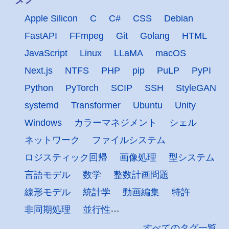
Apple Silicon
C
C#
CSS
Debian
FastAPI
FFmpeg
Git
Golang
HTML
JavaScript
Linux
LLaMA
macOS
Next.js
NTFS
PHP
pip
PuLP
PyPI
Python
PyTorch
SCIP
SSH
StyleGAN
systemd
Transformer
Ubuntu
Unity
Windows
カラーマネジメント
シェル
ネットワーク
ファイルシステム
ロジスティック回帰
画像処理
型システム
言語モデル
数学
整数計画問題
線形モデル
統計学
動画編集
特許
非同期処理
並行性
すべてのタグ一覧