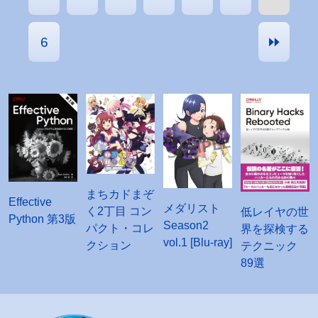
⏩︎
6
まちカドまぞ
Effective
メダリスト
く2丁目 コン
低レイヤの世
Python 第3版
Season2
パクト・コレ
界を探検する
vol.1 [Blu-ray]
クション
テクニック
89選